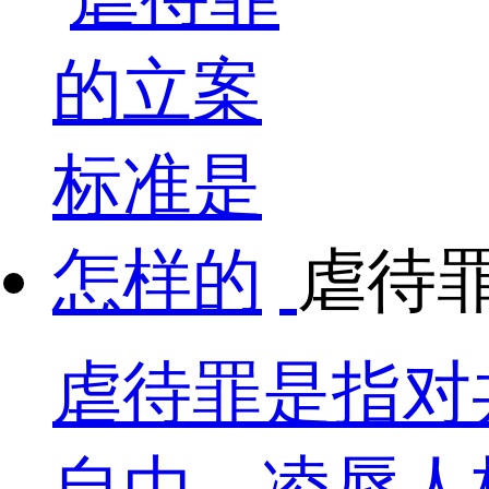
虐待
虐待罪是指对
自由、凌辱人