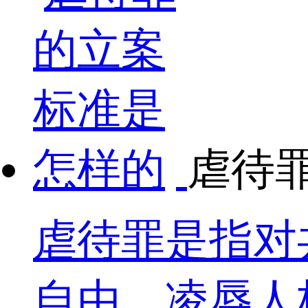
虐待
虐待罪是指对
自由、凌辱人