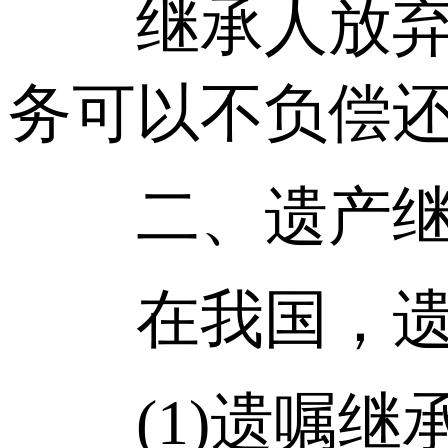
继承人放弃继
务可以不负偿
二、遗产继
在我国，遗产
(1)遗嘱继