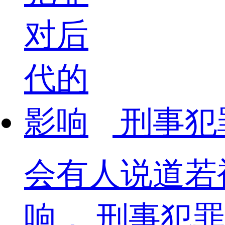
刑事犯
会有人说道若
响， 刑事犯